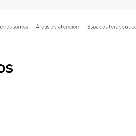
enes somos
Áreas de atención
Espacios terapéutic
os