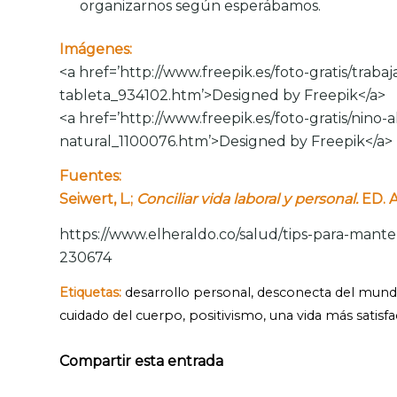
organizarnos según esperábamos.
Imágenes:
<a href=’http://www.freepik.es/foto-gratis/traba
tableta_934102.htm’>Designed by Freepik</a>
<a href=’http://www.freepik.es/foto-gratis/nino
natural_1100076.htm’>Designed by Freepik</a>
Fuentes:
Seiwert, L.;
Conciliar vida laboral y personal.
ED. 
https://www.elheraldo.co/salud/tips-para-manten
230674
Etiquetas:
desarrollo personal
,
desconecta del mun
cuidado del cuerpo
,
positivismo
,
una vida más satisfa
Compartir esta entrada