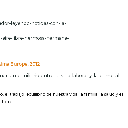
jador-leyendo-noticias-con-la-
-al-aire-libre-hermosa-hermana-
Alma Europa, 2012
er-un-equilibrio-entre-la-vida-laboral-y-la-personal-
do
,
el trabajo
,
equilibrio de nuestra vida
,
la familia
,
la salud y el
ctoria